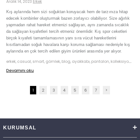
Aralık 14, 2023
Erkek
Kış aylarında hem sizi soğuktan koruyacak hem de tarzınıza hitap
edecek kombinler oluşturmak bazen zorlayıcı olabiliyor. Size ağırlık
yapmadan rahat hareket etmenizi sağlayan, aynı zamanda sıcaklık
da sağlayan kıyafetleri tercih etmeniz önemlidir. Kış spor ceketleri
birçok kıyafeti tamamlamasının yanı sıra vücut hareketlerini
kısıtlamadan soğuk havalara karşı koruma sağlaması nedeniyle kış
aylarında en çok tercih edilen giyim ürünleri arasında yer alıyor.
erkek, casual, smart, gömlek, blog, ayakkabı, pantalon, kolleksiyon,mont,kış
Devamını oku
1
2
3
4
5
6
7
>
KURUMSAL