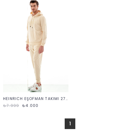
HEINRICH EŞOFMAN TAKIMI 2712 KAPÜŞON K23
₺7.999
₺4.000
1