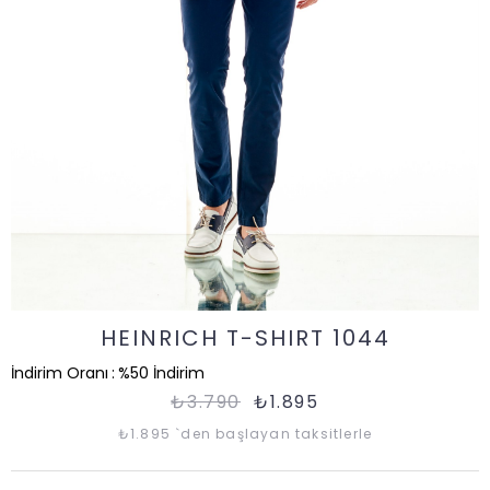
HEINRICH T-SHIRT 1044
İndirim Oranı
:
%
50
İndirim
₺3.790
₺1.895
₺1.895
`den başlayan taksitlerle