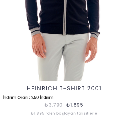
HEINRICH T-SHIRT 2001
İndirim Oranı
:
%
50
İndirim
₺3.790
₺1.895
₺1.895
`den başlayan taksitlerle