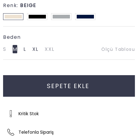
Renk
:
BEIGE
Beden
S
M
L
XL
XXL
Ölçü Tablosu
Kritik Stok
Telefonla Sipariş